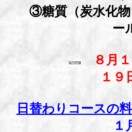
③糖質（炭水化物を
ー
８月１
１９日（
日替わりコースの料
１